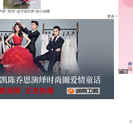
子扮“死侍”徒手抓巨鳄 惊心动魄
更多>>
8