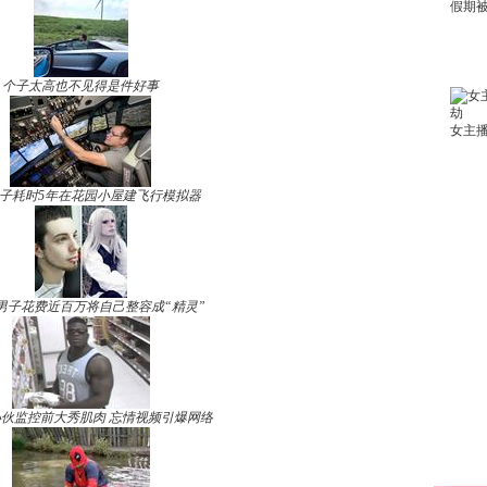
个子太高也不见得是件好事
子耗时5年在花园小屋建飞行模拟器
男子花费近百万将自己整容成“精灵”
伙监控前大秀肌肉 忘情视频引爆网络