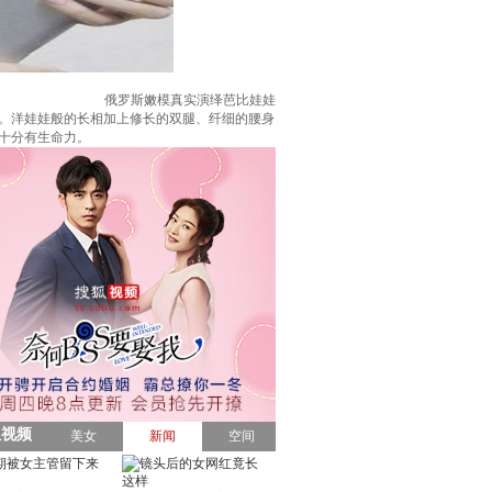
俄罗斯嫩模真实演绎芭比娃娃
红遍网络。洋娃娃般的长相加上修长的双腿、纤细的腰身
起来十分有生命力。