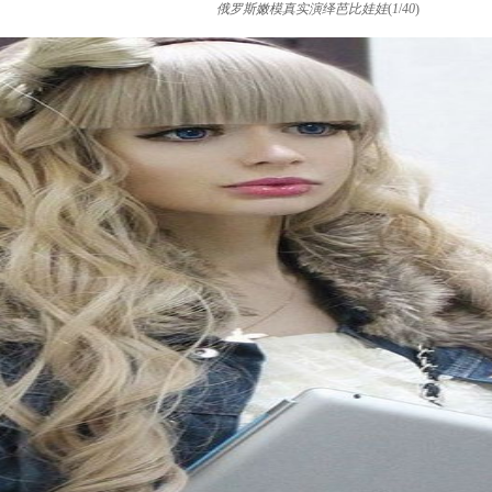
俄罗斯嫩模真实演绎芭比娃娃
(
1
/
40
)