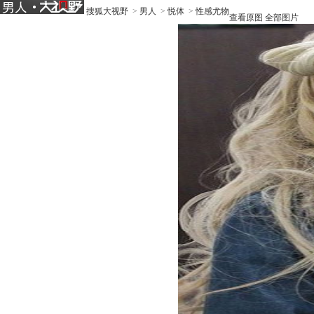
搜狐大视野
>
男人
>
悦体
>
性感尤物
查看原图
全部图片