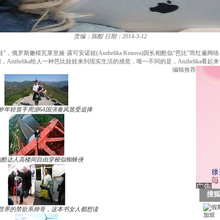
责编：陈酲
日期：2014-3-12
俄罗斯嫩模瓦莱里娅·露可安诺娃(Anzhelika Kenova)因长相酷似“芭比”而
Anzhelika给人一种芭比娃娃来到现实生活的感觉，唯一不同的是，Anzhelika看
编辑推荐
7岁年轻笛手周游64国演奏风笛受追捧
跑酷达人高楼间自由穿梭似蜘蛛侠
世界的禁欲系帅哥，这本书女人都想读