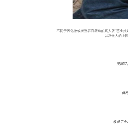
不同于因化妆或者整容而塑造的真人版“芭比娃娃”，
以及傲人的上围，
英国2
俄
收录了全