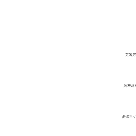
英国男
阿根廷
爱尔兰小