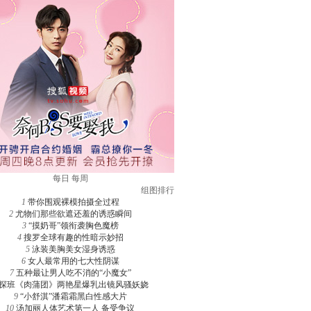
每日
每周
组图排行
1
带你围观裸模拍摄全过程
2
尤物们那些欲遮还羞的诱惑瞬间
3
“摸奶哥”领衔袭胸色魔榜
4
搜罗全球有趣的性暗示妙招
5
泳装美胸美女湿身诱惑
6
女人最常用的七大性阴谋
7
五种最让男人吃不消的“小魔女”
探班《肉蒲团》两艳星爆乳出镜风骚妖娆
9
“小舒淇”潘霜霜黑白性感大片
10
汤加丽人体艺术第一人 备受争议