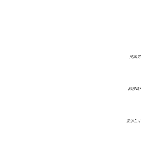
英国男
阿根廷
爱尔兰小