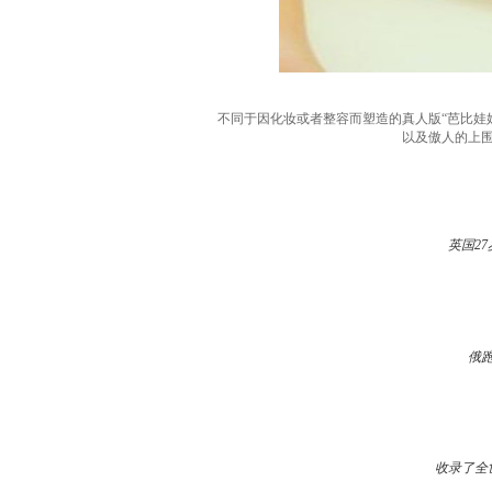
不同于因化妆或者整容而塑造的真人版“芭比娃娃”，
以及傲人的上围，
英国2
俄
收录了全