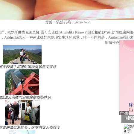
责编：陈酲
日期：2014-3-12
俄罗斯嫩模瓦莱里娅·露可安诺娃(Anzhelika Kenova)因长相酷似“芭比”而
Anzhelika给人一种芭比娃娃来到现实生活的感觉，唯一不同的是，Anzhelika看
编辑推荐
7岁年轻笛手周游64国演奏风笛受追捧
跑酷达人高楼间自由穿梭似蜘蛛侠
世界的禁欲系帅哥，这本书女人都想读