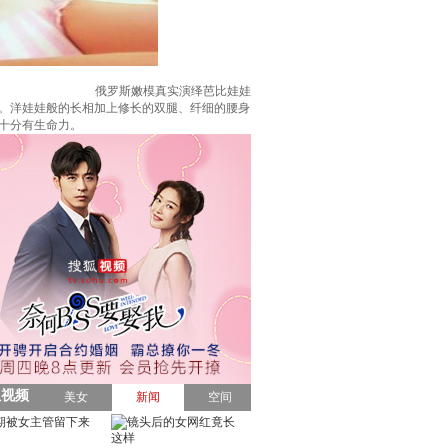
俄罗斯嫩模真实演绎芭比娃娃
红遍网络。洋娃娃般的长相加上修长的双腿、纤细的腰身
起来十分有生命力。