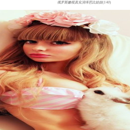
俄罗斯嫩模真实演绎芭比娃娃
(
1
/
40
)