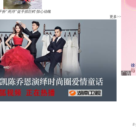
子扮“死侍”徒手抓巨鳄 惊心动魄
更多>>
8