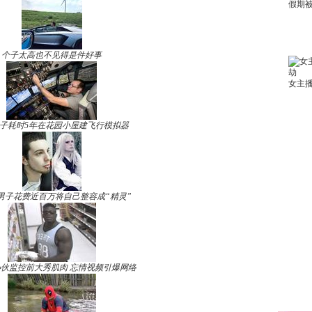
个子太高也不见得是件好事
子耗时5年在花园小屋建飞行模拟器
男子花费近百万将自己整容成“精灵”
伙监控前大秀肌肉 忘情视频引爆网络