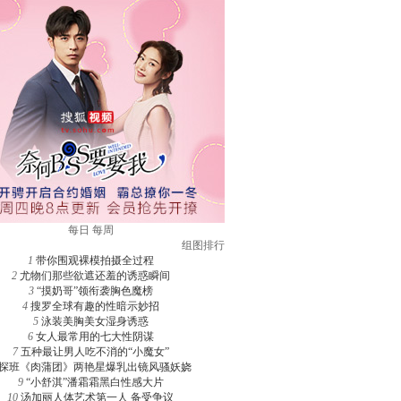
每日
每周
组图排行
1
带你围观裸模拍摄全过程
2
尤物们那些欲遮还羞的诱惑瞬间
3
“摸奶哥”领衔袭胸色魔榜
4
搜罗全球有趣的性暗示妙招
5
泳装美胸美女湿身诱惑
6
女人最常用的七大性阴谋
7
五种最让男人吃不消的“小魔女”
探班《肉蒲团》两艳星爆乳出镜风骚妖娆
9
“小舒淇”潘霜霜黑白性感大片
10
汤加丽人体艺术第一人 备受争议