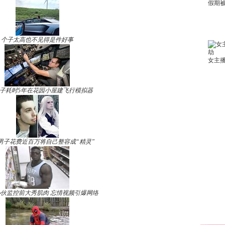
个子太高也不见得是件好事
子耗时5年在花园小屋建飞行模拟器
男子花费近百万将自己整容成“精灵”
伙监控前大秀肌肉 忘情视频引爆网络