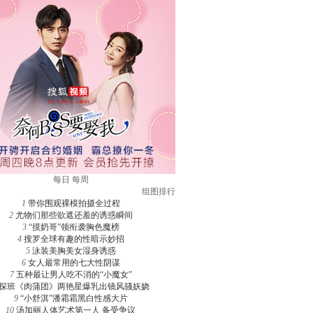
每日
每周
组图排行
1
带你围观裸模拍摄全过程
2
尤物们那些欲遮还羞的诱惑瞬间
3
“摸奶哥”领衔袭胸色魔榜
4
搜罗全球有趣的性暗示妙招
5
泳装美胸美女湿身诱惑
6
女人最常用的七大性阴谋
7
五种最让男人吃不消的“小魔女”
探班《肉蒲团》两艳星爆乳出镜风骚妖娆
9
“小舒淇”潘霜霜黑白性感大片
10
汤加丽人体艺术第一人 备受争议