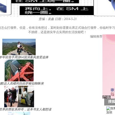
责编：袁鑫
日期：2014-5-21
怎么打领带。但是，你有没有想过，某时刻你需要出席正式场合打领带，你临时学习还
不抓瞎，还是踏实学点实用的生活技能吧！
编辑推荐
7岁年轻笛手周游64国演奏风笛受追捧
跑酷达人高楼间自由穿梭似蜘蛛侠
世界的禁欲系帅哥，这本书女人都想读