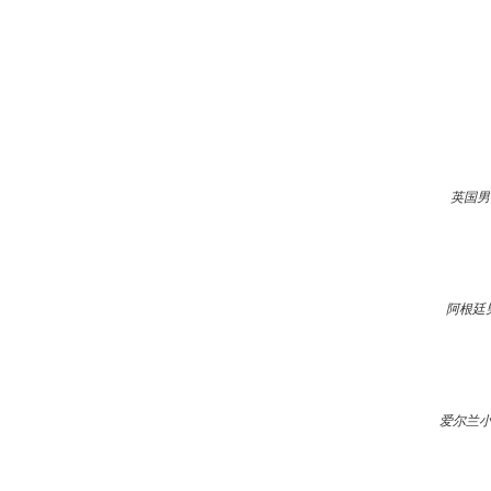
英国男
阿根廷
爱尔兰小