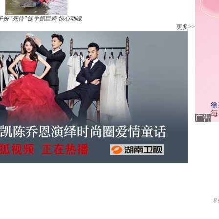
子扮“死侍”徒手抓巨鳄 惊心动魄
更多>>
8