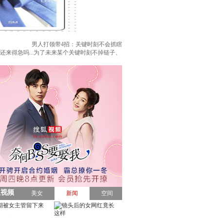
男人打领带4招：关键时刻不会抓瞎
来得急吗...为了未来某个关键时刻不掉链子、