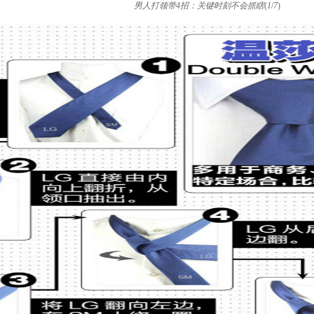
男人打领带4招：关键时刻不会抓瞎
(
1
/
7
)