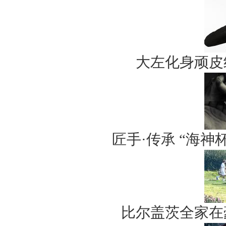
大左化身顽皮
匠手·传承 “海
比尔盖茨全家在