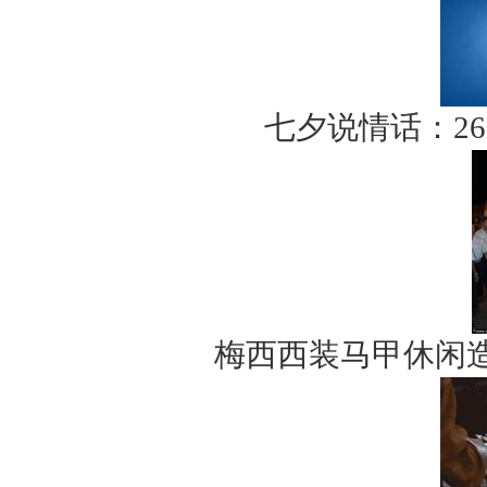
七夕说情话：2
梅西西装马甲休闲