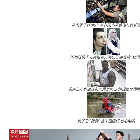
英国男子耗时5年在花园小屋建飞行模拟
阿根廷男子花费近百万将自己整容成“精灵
爱尔兰小伙监控前大秀肌肉 忘情视频引爆
男子扮“死侍”徒手抓巨鳄 惊心动魄