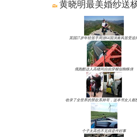
黄晓明最美婚纱送杨
英国27岁年轻笛手周游64国演奏风笛受追
俄跑酷达人高楼间自由穿梭似蜘蛛侠
收录了全世界的禁欲系帅哥，这本书女人都
个子太高也不见得是件好事