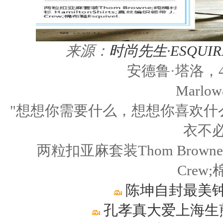
来源：
时尚先生·ESQUIR
安德鲁·塔洛，4
Marlo
"想想你需要什么，想想你喜欢什
衣不
两粒扣亚麻套装Thom Browne;纯棉
Crew;
陈坤自封最美钟
孔孝真大爱上海生