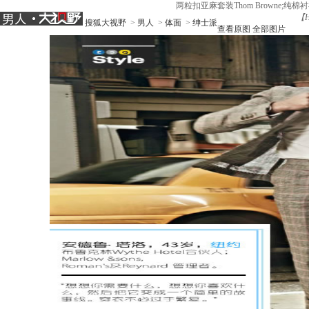
两粒扣亚麻套装Thom Browne;纯棉衬衫 Hamil
【
搜狐大视野
>
男人
>
体面
>
绅士派
查看原图
全部图片