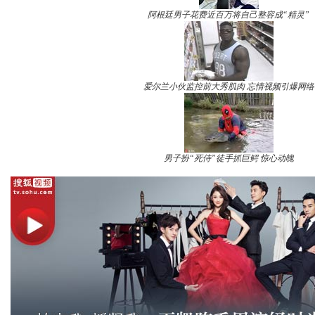
阿根廷男子花费近百万将自己整容成“精灵”
爱尔兰小伙监控前大秀肌肉 忘情视频引爆网络
男子扮“死侍”徒手抓巨鳄 惊心动魄