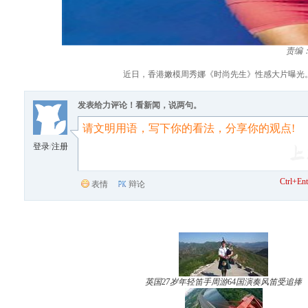
责编
近日，香港嫩模周秀娜《时尚先生》性感大片曝光
发表给力评论！看新闻，说两句。
登录
/
注册
Ctrl+
表情
辩论
英国27岁年轻笛手周游64国演奏风笛受追捧