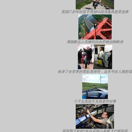
英国27岁年轻笛手周游64国演奏风笛受追捧
俄跑酷达人高楼间自由穿梭似蜘蛛侠
收录了全世界的禁欲系帅哥，这本书女人都想读
个子太高也不见得是件好事
英国男子耗时5年在花园小屋建飞行模拟器