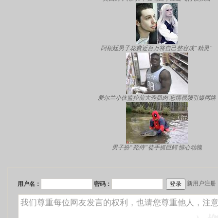
阿根廷男子花费近百万将自己整容成“精灵”
爱尔兰小伙监控前大秀肌肉 忘情视频引爆网络
男子扮“死侍”徒手抓巨鳄 惊心动魄
新用户注册
用户名：
密码：