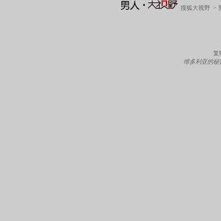
搜狐大视野
>
复
维多利亚的秘